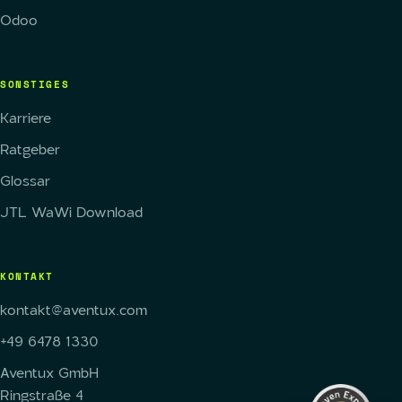
Odoo
SONSTIGES
Karriere
Ratgeber
Glossar
JTL WaWi Download
KONTAKT
Kundenbewertungen und Erfahrungen zu
Aventux GmbH
kontakt@aventux.com
SEHR GUT
+49 6478 1330
%
100
Empfehlungen auf
Aventux GmbH
ProvenExpert.com
5,00
/
4,99
Ringstraße 4