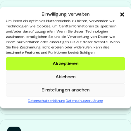
Einwilligung verwalten
Um Ihnen ein optimales Nutzererlebnis zu bieten, verwenden wir
Technologien wie Cookies, um Geräteinformationen zu speichern
Wir setzen um, nicht nur empfehlen
und/oder darauf zuzugreifen. Wenn Sie diesen Technologien
zustimmen, ermöglichen Sie uns die Verarbeitung von Daten wie
Die Gewinner-Variante landet direkt im Shop, statt als
Ihrem Surfverhalten oder eindeutigen IDs auf dieser Website. Wenn
PDF in der Schublade.
Sie Ihre Zustimmung nicht erteilen oder widerrufen, kann dies
bestimmte Features und Funktionen beeinträchtigen.
Akzeptieren
Ablehnen
Datenbasiert statt Bauchgefühl
Einstellungen ansehen
Jede Änderung beruht auf Daten und, wo möglich,
Datenschutzerklärung
Datenschutzerklärung
auf einem belastbaren Test.