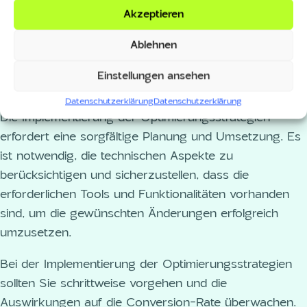
Optimierungsstrategien
Akzeptieren
Nachdem Sie die Optimierungsstrategien definiert
Ablehnen
haben, ist es wichtig, die technischen Aspekte zu
berücksichtigen und die Strategien in den Checkout-
Einstellungen ansehen
Prozess zu integrieren.
Datenschutzerklärung
Datenschutzerklärung
Die Implementierung der Optimierungsstrategien
erfordert eine sorgfältige Planung und Umsetzung. Es
ist notwendig, die technischen Aspekte zu
berücksichtigen und sicherzustellen, dass die
erforderlichen Tools und Funktionalitäten vorhanden
sind, um die gewünschten Änderungen erfolgreich
umzusetzen.
Bei der Implementierung der Optimierungsstrategien
sollten Sie schrittweise vorgehen und die
Auswirkungen auf die Conversion-Rate überwachen.