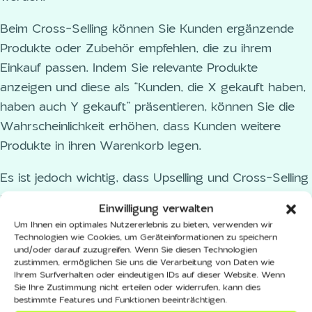
Beim Cross-Selling können Sie Kunden ergänzende
Produkte oder Zubehör empfehlen, die zu ihrem
Einkauf passen. Indem Sie relevante Produkte
anzeigen und diese als “Kunden, die X gekauft haben,
haben auch Y gekauft” präsentieren, können Sie die
Wahrscheinlichkeit erhöhen, dass Kunden weitere
Produkte in ihren Warenkorb legen.
Es ist jedoch wichtig, dass Upselling und Cross-Selling
nicht aufdringlich wirken und die Kunden nicht vom
Einwilligung verwalten
eigentlichen Checkout-Prozess ablenken. Stellen Sie
Um Ihnen ein optimales Nutzererlebnis zu bieten, verwenden wir
sicher, dass die Angebote subtil und gut platziert sind,
Technologien wie Cookies, um Geräteinformationen zu speichern
und/oder darauf zuzugreifen. Wenn Sie diesen Technologien
um eine positive Kundenerfahrung zu gewährleisten.
zustimmen, ermöglichen Sie uns die Verarbeitung von Daten wie
Ihrem Surfverhalten oder eindeutigen IDs auf dieser Website. Wenn
Sie Ihre Zustimmung nicht erteilen oder widerrufen, kann dies
Implementierung der
bestimmte Features und Funktionen beeinträchtigen.