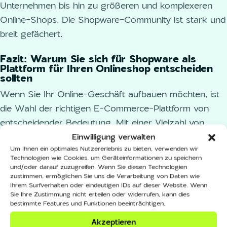
Unternehmen bis hin zu größeren und komplexeren
Online-Shops. Die Shopware-Community ist stark und
breit gefächert.
Fazit: Warum Sie sich für Shopware als
Plattform für Ihren Onlineshop entscheiden
sollten
Wenn Sie Ihr Online-Geschäft aufbauen möchten, ist
die Wahl der richtigen E-Commerce-Plattform von
entscheidender Bedeutung. Mit einer Vielzahl von
Optionen auf dem Markt kann es jedoch schwierig
Einwilligung verwalten
Um Ihnen ein optimales Nutzererlebnis zu bieten, verwenden wir
sein, die richtige Wahl zu treffen. Aus diesem Grund
Technologien wie Cookies, um Geräteinformationen zu speichern
empfehlen wir dringend, Shopware als Ihre bevorzugte
und/oder darauf zuzugreifen. Wenn Sie diesen Technologien
zustimmen, ermöglichen Sie uns die Verarbeitung von Daten wie
Plattform in Betracht zu ziehen. Warum? Nun,
Ihrem Surfverhalten oder eindeutigen IDs auf dieser Website. Wenn
zunächst bietet Shopware eine unglaubliche Auswahl
Sie Ihre Zustimmung nicht erteilen oder widerrufen, kann dies
bestimmte Features und Funktionen beeinträchtigen.
an Funktionen und Dienstleistungen, die die
Bedürfnisse Ihres Unternehmens optimal unterstützen
Akzeptieren