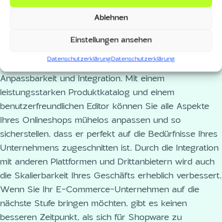
können. Die Shopware Editionen umfassen eine breite
Ablehnen
Palette von Produkten, inklusive der Community und
Professional Edition, die speziell auf die Bedürfnisse
Einstellungen ansehen
kleinerer Unternehmen zugeschnitten sind. Darüber
Datenschutzerklärung
Datenschutzerklärung
hinaus ist Shopware bekannt für seine hervorragende
Anpassbarkeit und Integration. Mit einem
leistungsstarken Produktkatalog und einem
benutzerfreundlichen Editor können Sie alle Aspekte
Ihres Onlineshops mühelos anpassen und so
sicherstellen, dass er perfekt auf die Bedürfnisse Ihres
Unternehmens zugeschnitten ist. Durch die Integration
mit anderen Plattformen und Drittanbietern wird auch
die Skalierbarkeit Ihres Geschäfts erheblich verbessert.
Wenn Sie Ihr E-Commerce-Unternehmen auf die
nächste Stufe bringen möchten, gibt es keinen
besseren Zeitpunkt, als sich für Shopware zu