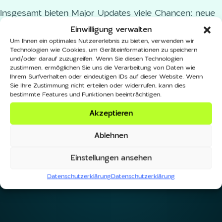
Insgesamt bieten Major Updates viele Chancen: neue
Funktionen, mehr Sicherheit und eine verbesserte
Einwilligung verwalten
Nutzungserfahrung. Trotzdem sollte ein solches
Um Ihnen ein optimales Nutzererlebnis zu bieten, verwenden wir
Technologien wie Cookies, um Geräteinformationen zu speichern
Update gut geplant werden, damit der Übergang zur
und/oder darauf zuzugreifen. Wenn Sie diesen Technologien
neuen Version möglichst reibungslos verläuft.
zustimmen, ermöglichen Sie uns die Verarbeitung von Daten wie
Ihrem Surfverhalten oder eindeutigen IDs auf dieser Website. Wenn
Sie Ihre Zustimmung nicht erteilen oder widerrufen, kann dies
Verwandte Begriffe
bestimmte Features und Funktionen beeinträchtigen.
Akzeptieren
Admin Worker
Alle Begriffe
Ablehnen
Zurück zum Glossar
Einstellungen ansehen
Datenschutzerklärung
Datenschutzerklärung