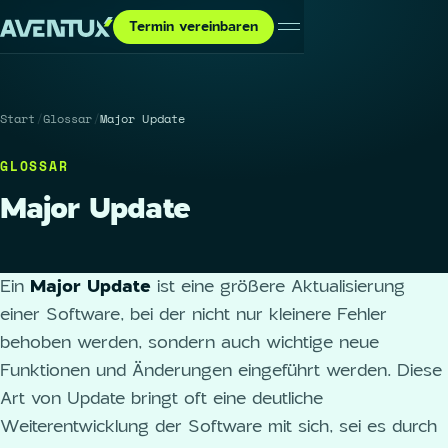
Termin vereinbaren
Start
/
Glossar
/
Major Update
GLOSSAR
Major Update
Ein
Major Update
ist eine größere Aktualisierung
einer Software, bei der nicht nur kleinere Fehler
behoben werden, sondern auch wichtige neue
Funktionen und Änderungen eingeführt werden. Diese
Art von Update bringt oft eine deutliche
Weiterentwicklung der Software mit sich, sei es durch